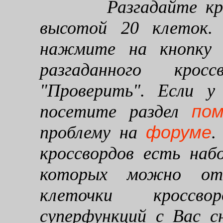
Разгадайте кроссв
высотой 20 клеток. 
нажмите на кнопку "
разгаданного кро
"Проверить". Если у
по
посетите раздел
форуме
проблему на
.
кроссвордов есть наб
которых можно от
клеточки кроссво
суперфункций с Вас 