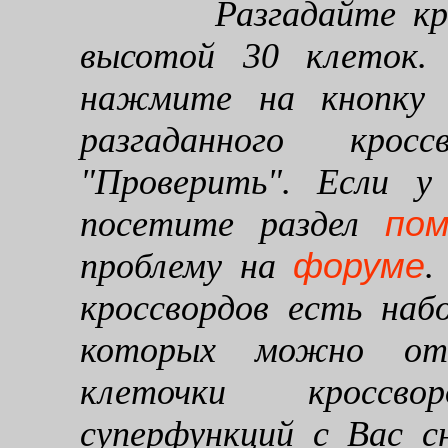
Разгадайте кроссв
высотой 30 клеток. 
нажмите на кнопку "
разгаданного кро
"Проверить". Если у
по
посетите раздел
форуме
проблему на
.
кроссвордов есть наб
которых можно от
клеточки кроссво
суперфункций с Вас 