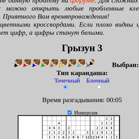
те данную проблему на
форуме
. Для сложных
х можно открыть любые проблемные клето
. Приятного Вам времяпровождения!
цветными кроссвордами. Если плохо видны ц
цвет цифр, а цифры станут белыми.
Грызун 3
Выбран
Тип карандаша:
Точечный Блочный
Время разгадывания: 00:06
Инверсия
2
2
4
1
1
2
4
6
3
2
2
2
6
4
2
1
2
2
3
2
3
2
2
9
1
2
2
1
1
6
2
8
6
7
12
12
14
4
1
2
3