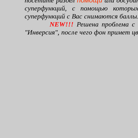
посетите раздел
помощи
или обсуди
суперфункций, с помощью которы
суперфункций с Вас снимаются баллы
NEW!!!
Решена проблема с 
"Инверсия", после чего фон примет 