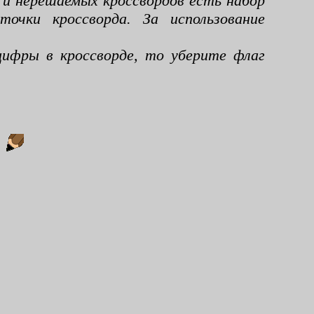
 и нерешаемых кроссвордов есть набор
чки кроссворда. За использование
ифры в кроссворде, то уберите флаг
: