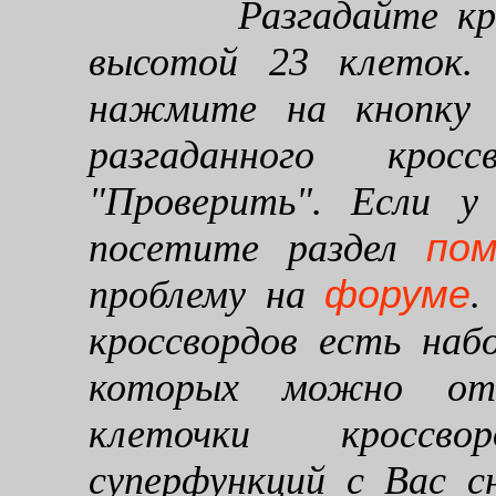
Разгадайте кроссв
высотой 23 клеток. 
нажмите на кнопку "
разгаданного кро
"Проверить". Если у
по
посетите раздел
форуме
проблему на
.
кроссвордов есть наб
которых можно от
клеточки кроссво
суперфункций с Вас 