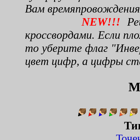
Вам времяпровождения
NEW!!!
Реш
кроссвордами. Если пло
то уберите флаг "Инве
цвет цифр, а цифры ст
М
Ти
Точ