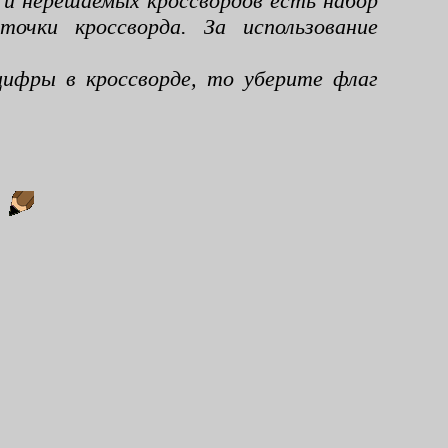
 и нерешаемых кроссвордов есть набор
чки кроссворда. За использование
ифры в кроссворде, то уберите флаг
: