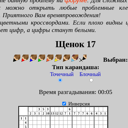
те данную проблему на
форуме
. Для сложных
х можно открыть любые проблемные клето
. Приятного Вам времяпровождения!
цветными кроссвордами. Если плохо видны ц
цвет цифр, а цифры станут белыми.
Щенок 17
Выбран
Тип карандаша:
Точечный Блочный
Время разгадывания: 00:06
Инверсия
3
5
3
6
2
3
1
2
10
13
12
12
7
1
7
7
7
6
6
4
3
1
1
1
4
5