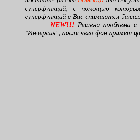
посетите раздел
помощи
или обсуди
суперфункций, с помощью которы
суперфункций с Вас снимаются баллы
NEW!!!
Решена проблема с 
"Инверсия", после чего фон примет 