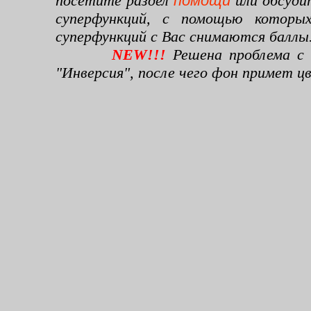
посетите раздел
помощи
или обсуди
суперфункций, с помощью которы
суперфункций с Вас снимаются баллы
NEW!!!
Решена проблема с 
"Инверсия", после чего фон примет 