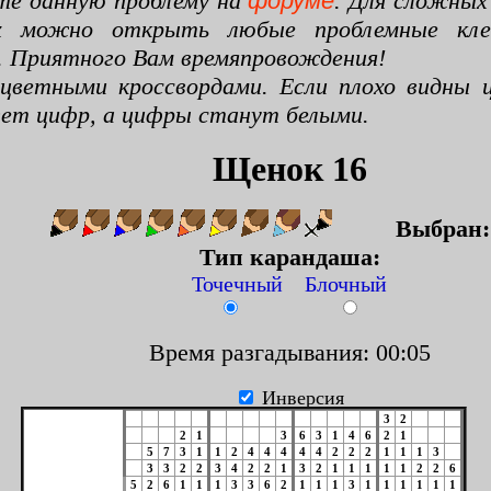
те данную проблему на
форуме
. Для сложных
х можно открыть любые проблемные клето
. Приятного Вам времяпровождения!
цветными кроссвордами. Если плохо видны ц
цвет цифр, а цифры станут белыми.
Щенок 16
Выбран
Тип карандаша:
Точечный Блочный
Время разгадывания: 00:06
Инверсия
3
2
2
1
3
6
3
1
4
6
2
1
5
7
3
1
1
2
4
4
4
4
4
2
2
2
1
1
1
3
3
3
2
2
3
4
2
2
1
3
2
1
1
1
1
1
2
2
6
5
2
6
1
1
1
3
3
6
2
1
1
1
3
1
1
1
1
1
1