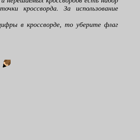
 и нерешаемых кроссвордов есть набор
чки кроссворда. За использование
ифры в кроссворде, то уберите флаг
: