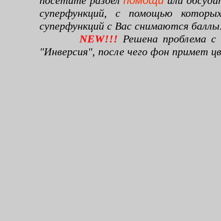
посетите раздел
помощи
или обсуди
суперфункций, с помощью которы
суперфункций с Вас снимаются баллы
NEW!!!
Решена проблема с 
"Инверсия", после чего фон примет 