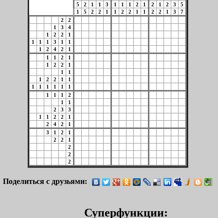
5
2
1
1
3
1
1
1
2
1
2
1
2
3
5
1
5
2
2
1
1
2
2
1
1
2
2
1
3
7
2
2
1
3
4
1
2
2
1
1
1
1
3
1
1
1
2
4
2
1
1
1
2
1
1
2
2
1
1
1
1
2
2
1
1
1
1
1
1
1
1
1
1
1
2
1
1
2
3
3
1
1
2
2
1
2
4
2
1
3
1
2
1
2
2
1
2
2
2
Поделиться с друзьями:
Суперфункции: