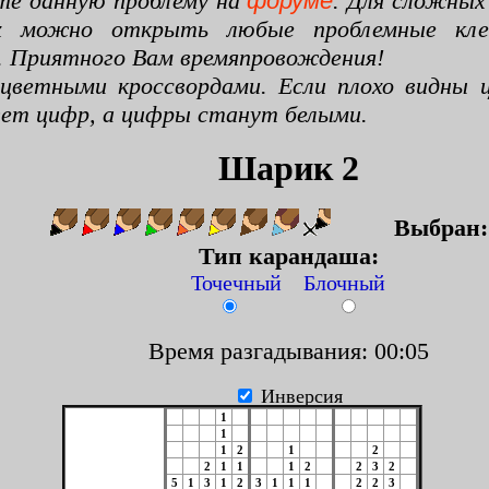
те данную проблему на
форуме
. Для сложных
х можно открыть любые проблемные клето
. Приятного Вам времяпровождения!
цветными кроссвордами. Если плохо видны ц
цвет цифр, а цифры станут белыми.
Шарик 2
Выбран
Тип карандаша:
Точечный Блочный
Время разгадывания: 00:06
Инверсия
1
1
1
2
1
2
2
1
1
1
2
2
3
2
5
1
3
1
2
3
1
1
1
2
2
3