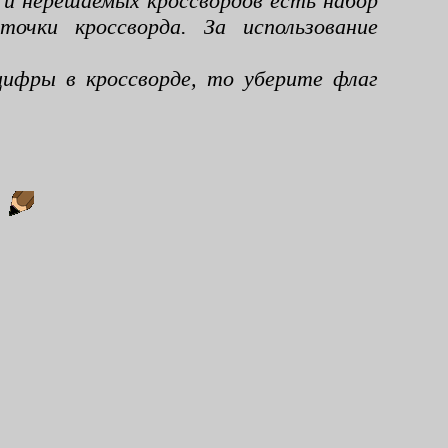
 и нерешаемых кроссвордов есть набор
чки кроссворда. За использование
ифры в кроссворде, то уберите флаг
: