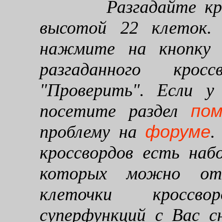
Разгадайте кроссв
высотой 22 клеток. 
нажмите на кнопку "
разгаданного кро
"Проверить". Если у
по
посетите раздел
форуме
проблему на
.
кроссвордов есть наб
которых можно от
клеточки кроссво
суперфункций с Вас 