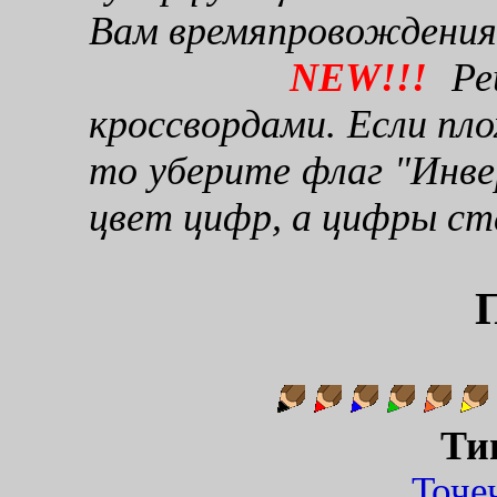
Вам времяпровождения
NEW!!!
Реш
кроссвордами. Если пло
то уберите флаг "Инве
цвет цифр, а цифры ст
П
Ти
Точ