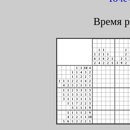
Время р
1
1
1
1
2
1
1
2
6
1
6
2
1
2
1
2
4
2
2
1
3
9
2
1
1
10
4
1
1
4
3
2
1
1
2
2
7
1
1
1
2
2
1
4
2
4
2
5
2
1
3
1
1
1
2
3
3
3
3
1
1
3
3
1
3
5
3
1
1
3
1
1
5
1
1
7
2
2
3
3
1
1
1
9
1
1
1
1
2
9
4
2
2
1
1
10
5
6
5
2
2
2
1