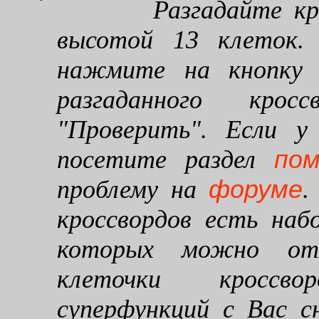
Разгадайте кроссв
высотой 13 клеток. 
нажмите на кнопку "
разгаданного кро
"Проверить". Если у
по
посетите раздел
форуме
проблему на
.
кроссвордов есть наб
которых можно от
клеточки кроссво
суперфункций с Вас 