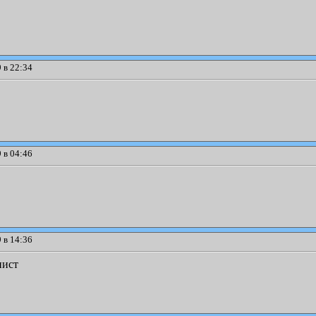
 в 22:34
 в 04:46
 в 14:36
нист