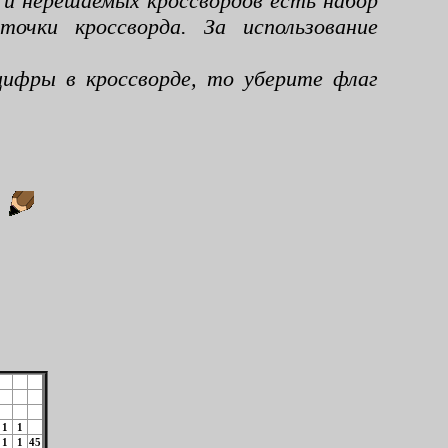
 и нерешаемых кроссвордов есть набор
чки кроссворда. За использование
ифры в кроссворде, то уберите флаг
:
1
1
1
1
45