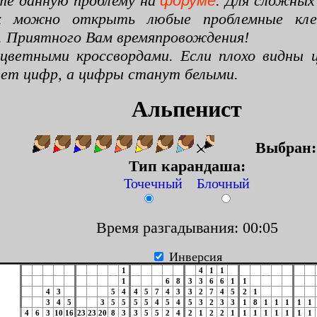
те данную проблему на
форуме
. Для сложных
х можно открыть любые проблемные клето
. Приятного Вам времяпровождения!
цветными кроссвордами. Если плохо видны ц
цвет цифр, а цифры станут белыми.
Альпенист
Выбран
Тип карандаша:
Точечный Блочный
Время разгадывания: 00:06
Инверсия
1
4
1
1
1
6
8
3
3
6
6
1
1
4
3
5
4
4
5
7
4
3
3
2
7
4
5
2
1
3
4
5
3
5
5
5
5
4
5
4
5
3
2
3
3
1
8
1
1
1
1
1
4
6
3
10
16
23
23
20
8
3
3
5
5
2
4
2
1
2
2
1
1
1
1
1
1
1
1