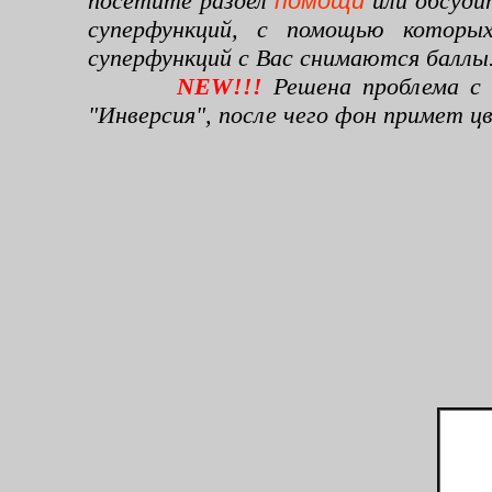
посетите раздел
помощи
или обсуди
суперфункций, с помощью которы
суперфункций с Вас снимаются баллы
NEW!!!
Решена проблема с 
"Инверсия", после чего фон примет 