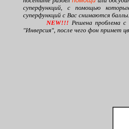
посетите раздел
помощи
или обсуди
суперфункций, с помощью которы
суперфункций с Вас снимаются баллы
NEW!!!
Решена проблема с 
"Инверсия", после чего фон примет 