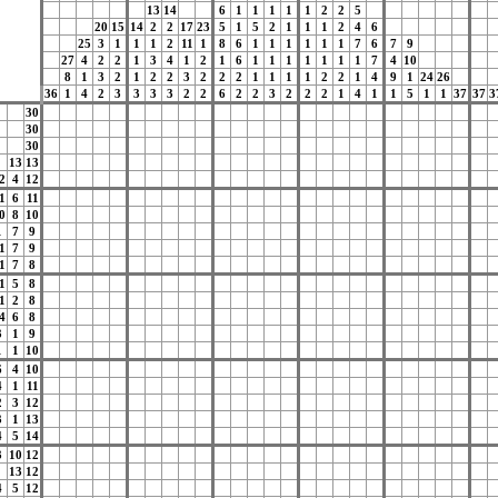
13
14
6
1
1
1
1
1
2
2
5
20
15
14
2
2
17
23
5
1
5
2
1
1
1
2
4
6
25
3
1
1
1
2
11
1
8
6
1
1
1
1
1
1
7
6
7
9
27
4
2
2
1
3
4
1
2
1
6
1
1
1
1
1
1
1
7
4
10
8
1
3
2
1
2
2
3
2
2
2
1
1
1
1
2
2
1
4
9
1
24
26
36
1
4
2
3
3
3
3
2
2
6
2
2
3
2
2
2
1
4
1
1
5
1
1
37
37
3
30
30
30
13
13
2
4
12
1
6
11
0
8
10
1
7
9
1
7
9
1
7
8
1
5
8
1
2
8
4
6
8
3
1
9
1
1
10
6
4
10
4
1
11
2
3
12
3
1
13
4
5
14
3
10
12
13
12
4
5
12