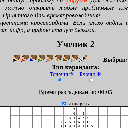
те данную проблему на
форуме
. Для сложных
х можно открыть любые проблемные клето
. Приятного Вам времяпровождения!
цветными кроссвордами. Если плохо видны ц
цвет цифр, а цифры станут белыми.
Ученик 2
Выбран
Тип карандаша:
Точечный Блочный
Время разгадывания: 00:06
Инверсия
3
6
3
4
4
3
1
3
7
6
5
2
5
1
6
1
1
2
1
4
1
4
1
1
5