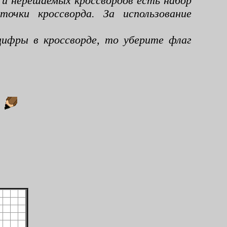
 и нерешаемых кроссвордов есть набор
чки кроссворда. За использование
ифры в кроссворде, то уберите флаг
: