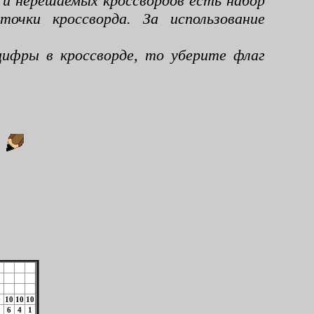
 и нерешаемых кроссвордов есть набор
чки кроссворда. За использование
ифры в кроссворде, то уберите флаг
:
9
10
10
10
9
6
4
1