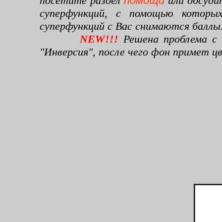
посетите раздел
помощи
или обсуди
суперфункций, с помощью которы
суперфункций с Вас снимаются баллы
NEW!!!
Решена проблема с 
"Инверсия", после чего фон примет 