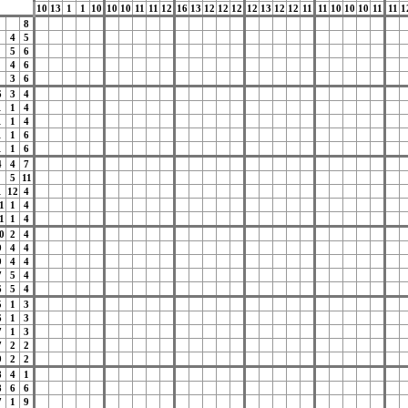
10
13
1
1
10
10
10
11
11
12
16
13
12
12
12
12
13
12
12
11
11
10
10
10
11
11
1
8
4
5
5
6
4
6
3
6
6
3
4
1
1
4
1
1
4
1
1
6
1
1
6
4
4
7
5
11
1
12
4
1
1
4
1
1
4
0
2
4
9
4
4
9
4
4
7
5
4
6
5
4
5
1
3
6
1
3
7
1
3
7
2
2
9
2
2
8
4
1
8
6
6
7
1
9