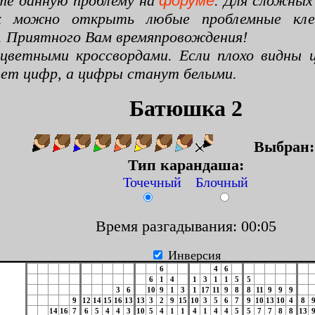
те данную проблему на
форуме
. Для сложных
х можно открыть любые проблемные клето
. Приятного Вам времяпровождения!
цветными кроссвордами. Если плохо видны ц
цвет цифр, а цифры станут белыми.
Батюшка 2
Выбран
Тип карандаша:
Точечный Блочный
Время разгадывания: 00:06
Инверсия
6
4
6
6
1
4
1
3
1
1
5
5
3
6
10
9
1
3
1
17
11
9
8
8
11
9
9
9
9
12
14
15
16
13
13
3
2
9
15
10
3
5
6
7
9
10
13
10
4
8
14
16
7
6
5
4
4
3
10
5
4
1
1
4
1
4
4
5
5
7
7
8
8
13