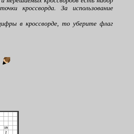
 и нерешаемых кроссвордов есть набор
чки кроссворда. За использование
ифры в кроссворде, то уберите флаг
:
19
2