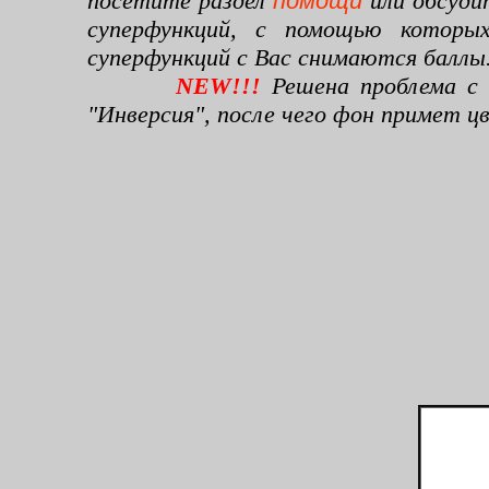
посетите раздел
помощи
или обсуди
суперфункций, с помощью которы
суперфункций с Вас снимаются баллы
NEW!!!
Решена проблема с 
"Инверсия", после чего фон примет 