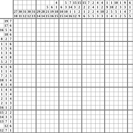
4
5
7
15
15
15
7
2
4
4
1
1
10
1
9
6
5
6
1
6
3
14
3
2
2
2
4
1
2
9
10
2
3
3
1
27
30
31
30
31
29
28
21
19
18
10
10
1
1
2
1
2
2
4
10
2
5
5
1
4
7
10
11
12
12
13
14
14
15
16
15
15
14
16
12
9
6
5
5
3
3
1
4
1
2
5
5
19
7
17
6
16
5
6
18
6
8
2
7
1
1
6
1
5
6
1
3
6
4
1
8
5
2
7
6
1
6
1
1
4
7
2
5
10
1
4
8
1
4
1
4
4
1
1
4
2
1
4
2
1
3
16
1
2
15
2
2
14
3
3
13
7
1
12
6
12
7
1