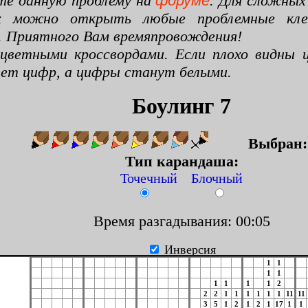
те данную проблему на
форуме
. Для сложных
х можно открыть любые проблемные клето
. Приятного Вам времяпровождения!
цветными кроссвордами. Если плохо видны ц
цвет цифр, а цифры станут белыми.
Боулинг 7
Выбран
Тип карандаша:
Точечный Блочный
Время разгадывания: 00:06
Инверсия
1
1
1
1
1
1
1
1
2
2
2
1
1
1
1
1
1
11
11
3
5
1
2
1
2
1
17
1
1