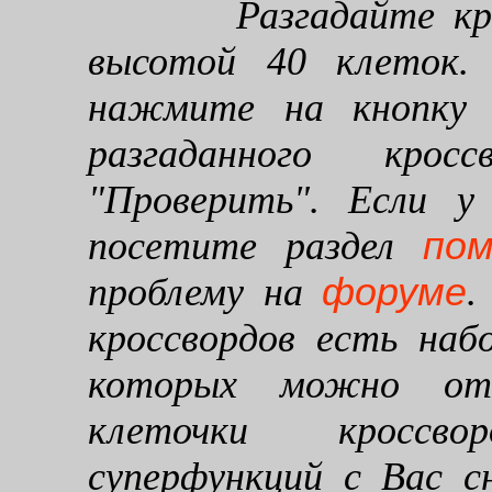
Разгадайте кроссв
высотой 40 клеток. 
нажмите на кнопку "
разгаданного кро
"Проверить". Если у
по
посетите раздел
форуме
проблему на
.
кроссвордов есть наб
которых можно от
клеточки кроссво
суперфункций с Вас 