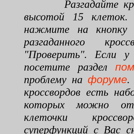
Разгадайте кроссв
высотой 15 клеток. 
нажмите на кнопку "
разгаданного кро
"Проверить". Если у
по
посетите раздел
форуме
проблему на
.
кроссвордов есть наб
которых можно от
клеточки кроссво
суперфункций с Вас 