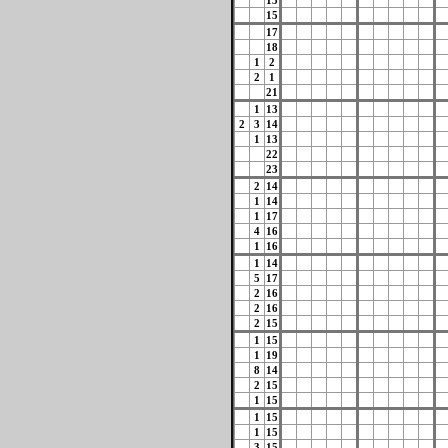
13
15
17
18
1
2
2
1
21
1
13
2
3
14
1
13
22
23
2
14
1
14
1
17
4
16
1
16
1
14
5
17
2
16
2
16
2
15
1
15
1
19
8
14
2
15
1
15
1
15
1
15
3
15