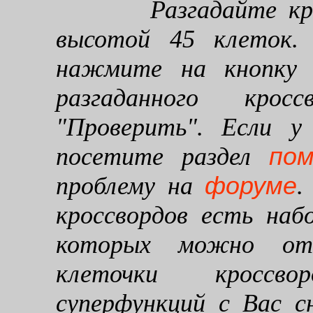
Разгадайте кроссв
высотой 45 клеток. 
нажмите на кнопку "
разгаданного кро
"Проверить". Если у
по
посетите раздел
форуме
проблему на
.
кроссвордов есть наб
которых можно от
клеточки кроссво
суперфункций с Вас 